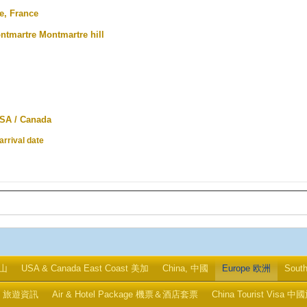
e, France
ntmartre
Montmartre
hill
SA / Canada
arrival date
金山
USA & Canada East Coast 美加
China, 中國
Europe 欧洲
Sout
ips 旅遊資訊
Air & Hotel Package 機票＆酒店套票
China Tourist Visa