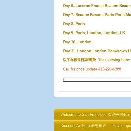
Day 6. Lucerne
France
Beaune
Beaun
Day 7.
Beaune
Beaune
Paris
Paris
Mo
Day 8. Paris
Day 9. Paris,
London,
London, UK
Day 10. London
Day 11. London
London
Hometown
U
以下為抵達日期/團費
The following is the
Call for price update 415-296-6388
Welcome to San Francisco 欢迎来到旧
Discount Air Fare 優惠机票
Travel T