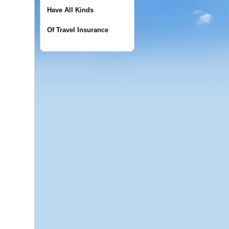
Have All Kinds
Of Travel Insurance