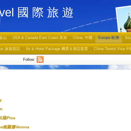
ravel 國 際 旅 遊
旧金山
USA & Canada East Coast 美加
China, 中國
Europe 欧洲
So
Tips 旅遊資訊
Air & Hotel Package 機票＆酒店套票
China Tourist Vi
Follow:
y
n
比薩Pisa
ce維蘿娜Verona