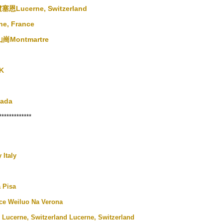
Lucerne, Switzerland
, France
崗Montmartre
K
ada
*************
ly
Italy
a
Pisa
ce
Weiluo Na
Verona
Lucerne, Switzerland
Lucerne, Switzerland