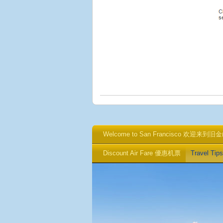
Welcome to San Francisco 欢迎来到旧
Discount Air Fare 優惠机票
Travel T