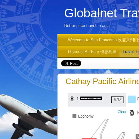
Globalnet T
Better price travel to asia
Welcome to San Francisco 欢迎来到
Discount Air Fare 優惠机票
Travel 
Cathay Pacific A