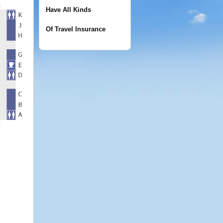
Have All Kinds
Of Travel Insurance