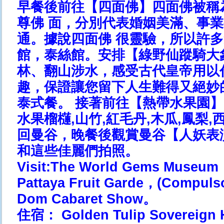
早餐後前往【四面佛】四面佛被稱
尊佛 面，分別代表婚姻美滿、事
通。據說四面佛 很靈驗，所以許
館，泰絲館。安排【綠野仙蹤騎大
林、翻山涉水，感受古代皇帝用以
趣，保證讓您留下人生難得又絕妙
泰式餐。 接著前往【熱帶水果園
水果榴櫣,山竹,紅毛丹,木瓜,鳳梨
回曼谷，晚餐後觀賞曼谷【人妖表
和這些佳麗們拍照。
Visit:The World Gems Museu
Pattaya Fruit Garde，(Compul
Dom Cabaret Show。
住宿： Golden Tulip Sovereig