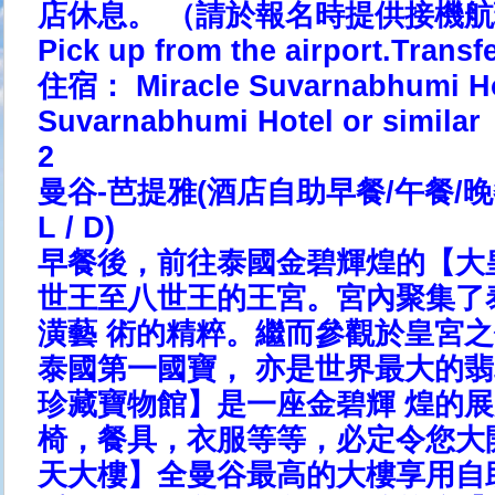
店休息。 （請於報名時提供接機
Pick up from the airport.Transfer
住宿： Miracle Suvarnabhumi 
Suvarnabhumi Hotel or similar
2
曼谷-芭提雅(酒店自助早餐/午餐/晚餐)Ban
L / D)
早餐後，前往泰國金碧輝煌的【大
世王至八世王的王宮。宮內聚集了
潢藝 術的精粹。繼而參觀於皇宮
泰國第一國寶， 亦是世界最大的
珍藏寶物館】是一座金碧輝 煌的
椅，餐具，衣服等等，必定令您大
天大樓】全曼谷最高的大樓享用自