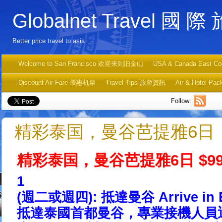
Globalnet Travel 國 際
Better price travel to asia
Welcome to San Francisco 欢迎来到旧金山
USA & Canada East C
Discount Air Fare 優惠机票
Travel Tips 旅遊資訊
Air & Hotel
Follow:
精彩泰国，曼谷芭提雅6日
精彩泰国，曼谷芭提雅6日 $9
1
(週二或週四): 抵達曼谷 Arrive in 
抵達泰國首都曼谷，專業接機人員