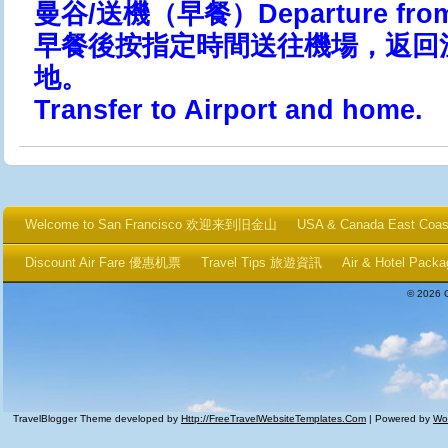
曼谷/送機（早餐）Departure from 
早餐後按指定時間送往機場，返回
地。
Transfer to Airport and home.
Welcome to San Francisco 欢迎来到旧金山
USA & Canada East Coa
Discount Air Fare 優惠机票
Travel Tips 旅遊資訊
Air & Hotel P
© 2026 
TravelBlogger Theme developed by
Http://FreeTravelWebsiteTemplates.com
| Powered by
Wo