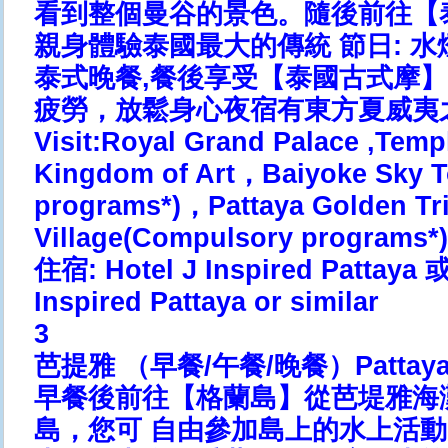
看到整個曼谷的景色。隨後前往【
親身體驗泰國最大的傳統 節日: 
泰式晚餐,餐後享受【泰國古式摩】
疲勞，放鬆身心夜宿有東方夏威夷
Visit:Royal Grand Palace ,Tem
Kingdom of Art，Baiyoke Sky 
programs*)，Pattaya Golden Tri
Village(Compulsory programs*
住宿: Hotel J Inspired Pattay
Inspired Pattaya or similar
3
芭提雅 （早餐/午餐/晚餐）Pattaya (B
早餐後前往【格蘭島】從芭堤雅海灘
島，您可 自由參加島上的水上活動