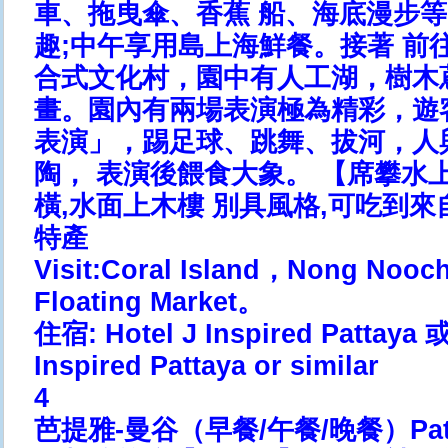
車、拖曳傘、香蕉 船、海底漫步
趣;中午享用島上海鮮餐。接著 前
合式文化村，園中有人工湖，樹木
畫。園內有兩場表演極為精彩，遊
表演」，踢足球、跳舞、拔河，人
陶， 表演後餵食大象。 【席攀水
橫,水面上木樓 別具風格,可吃到
特產
Visit:Coral Island，Nong Noo
Floating Market。
住宿: Hotel J Inspired Pattay
Inspired Pattaya or similar
4
芭提雅-曼谷（早餐/午餐/晚餐）Pattaya 