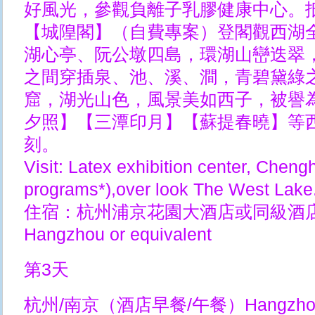
好風光，參觀負離子乳膠健康中心。
【城隍閣】（自費專案）登閣觀西湖
湖心亭、阮公墩四島，環湖山巒迭翠
之間穿插泉、池、溪、澗，青碧黛綠
窟，湖光山色，風景美如西子，被譽
夕照】【三潭印月】【蘇提春曉】等
刻。
Visit: Latex exhibition center, Ch
programs*),over look The West Lake
住宿：杭州浦京花園大酒店或同級酒店 Pujin
Hangzhou or equivalent
第3天
杭州/南京（酒店早餐/午餐）Hangzhou/Na