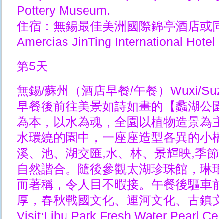
Pottery Museum.
住宿：無錫最佳美洲國際錦亭酒店或同級酒
Amercias JinTing International Hotel 
第5天
無錫/蘇州（酒店早餐/午餐）Wuxi/Suzh
早餐後前往美景如詩如畫的【蠡湖公
為本，以水為魂，全園以植物造景為
水環繞的園中，一座座造型各異的小
溪、池、湖交匯,水、林、景輝映,季節
自然諧合。隨後參觀太湖珍珠館，琳
而著稱，令人目不暇接。午餐後驅車
厚，春秋戰國文化、運河文化、古鎮
Visit:Lihu Park,Fresh Water Pearl Cen