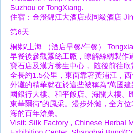
Suzhou or TongXiang.
住宿：金澄錦江大酒店或同級酒店 Jingcheng 
第6天
桐鄉/上海 （酒店早餐/午餐） Tongxiang/
早餐後參觀蠶絲工廠，瞭解絲綢製作
寶石店及漢方養生中心， 隨後前往
全長約1.5公里，東面靠著黃浦江，西
外灘的精華就在於這些被稱為“萬國建
國銀行大樓、和平飯店、海關大樓、
東華爾街”的風采。漫步外灘，全方位
海的百年滄桑。
Visit: Silk Factory , Chinese Herbal 
Exhibition Center ,Shanghai Bund(C